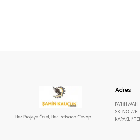
Adres
FATİH MAH.
SK. NO:7/E
Her Projeye Özel, Her İhtiyaca Cevap
KAPAKLI/TE