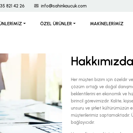
35 821 42 26
info@sahinkaucuk.com
ÜNLERIMIZ
ÖZEL ÜRÜNLER
MAKINELERIMIZ
Hakkımızd
Her müşteri bizim için özeldir v
çözüm ortağı ve doğal danışma
beklentilerini en ekonomik ve 
birincil görevimizdir. Kalite, ki
unsuru ve şirket kültürümüzün e
müşterilerimiz saptamaktadır. Ürü
bağlayıcıdır.