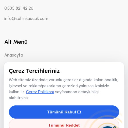
0535 821 42 26
info@sahinkaucuk.com
Alt Menü
Anasayfa
Hakkımızda
Çerez Tercihleriniz
Makinelerimiz
Web sitemiz üzerinde zorunlu çerezler dışında kalan analitik,
Hammaddeler
işlevsel ve reklam/pazarlama çerezleri yalnızca izninizle
kullanılır.
Çerez Politikası
sayfasından detaylı bilgi
alabilirsiniz.
Çerez Politikası
Tümünü Kabul Et
Tümünü Reddet
Copyright © 2026 Şahin Kauçuk | Tüm Hakları Saklıdır.